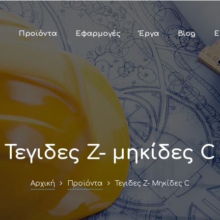
Παράκαμψη
προς το
κυρίως
Προϊόντα
Εφαρμογές
Έργα
Blog
Ε
περιεχόμενο
Τεγιδες Z- μηκίδες C
Αρχική
Προϊόντα
Τεγιδες Z- Μηκίδες C