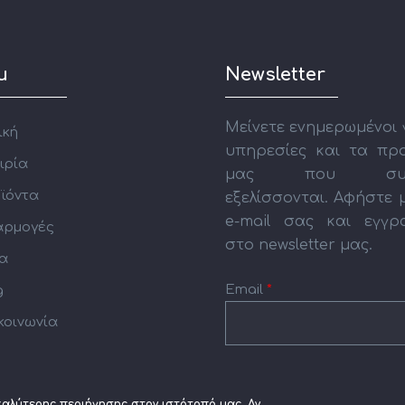
u
Newsletter
Μείνετε ενημερωμένοι γ
ική
υπηρεσίες και τα πρ
ιρία
μας που συν
ϊόντα
εξελίσσονται. Αφήστε 
e-mail σας και εγγρ
ρμογές
στο newsletter μας.
α
Email
*
g
κοινωνία
CAPTCHA
This
καλύτερης περιήγησης στον ιστότοπό μας. Αν