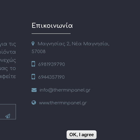
Επικοινωνία
ια τις
Μαγνησίας 2, Νέα Μαγνησία,
57008
οϊόντα
εχώς
6981939790
μας το
αφείτε
6944357190
info@therminpanel.gr
www.therminpanel.gr
OK, I agree