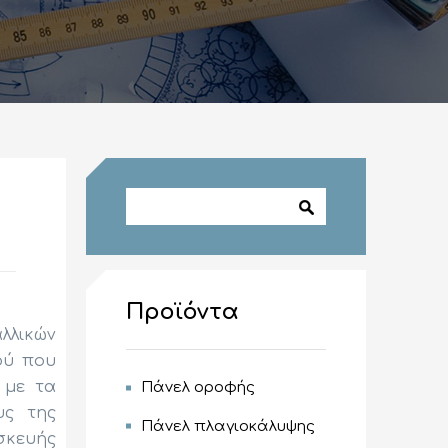
Φόρμα
Αναζήτηση
αναζήτησης
Προϊόντα
λλικών
ού που
 με τα
Πάνελ οροφής
υς της
Πάνελ πλαγιοκάλυψης
σκευής