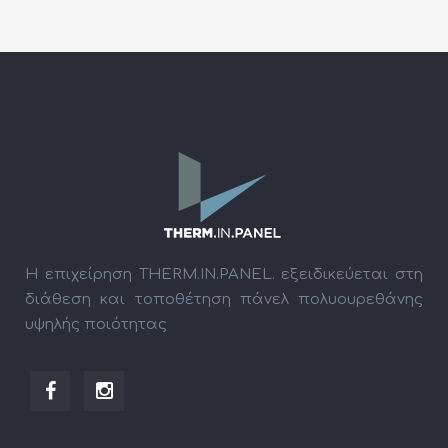
Η επιχείρηση THERM.IN.PANEL. εξειδικεύεται στη
διάθεση και τοποθέτηση πάνελ πολυουρεθάνης
υψηλής ποιότητας