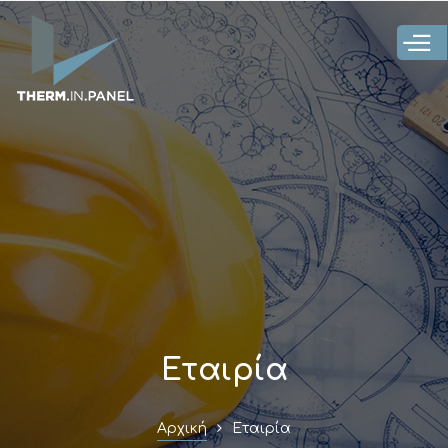
Παράκαμψη
προς το
κυρίως
περιεχόμενο
Εταιρία
Αρχική
Εταιρία