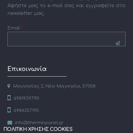
Αφήστε μας το e-mail σας και εγγραφείτε στο
newsletter μας.
Email
*
CAPTCHA
This
Επικοινωνία
question is
for testing
whether or
Μαγνησίας 2, Νέα Μαγνησία, 57008
not you are
6981939790
a human
visitor and
6944357190
to prevent
automated
info@therminpanel.gr
spam
ΠΟΛΙΤΙΚΗ ΧΡΗΣΗΣ COOKIES