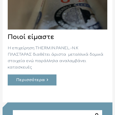
Ποιοί είμαστε
Η επιχείρηση THERM.IN.PANEL.-
Ν.Κ
ΠΛΑΣΤΑΡΑΣ
διαθέτει άριστα μεταλλικά δομικά
στοιχεία ενώ παράλληλα αναλαμβάνει
κατασκευές
Περισσότερα
Φόρμα αναζήτησης
Αναζήτηση