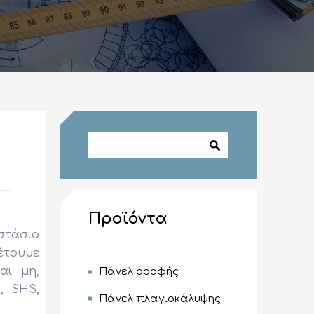
Φόρμα
Αναζήτηση
αναζήτησης
Προϊόντα
τάσιο
έτουμε
αι μη,
Πάνελ οροφής
, SHS,
Πάνελ πλαγιοκάλυψης