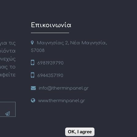
Επικοινωνία
ια τις
Μαγνησίας 2, Νέα Μαγνησία,
57008
οϊόντα
εχώς
6981939790
μας το
αφείτε
6944357190
info@therminpanel.gr
www.therminpanel.gr
OK, I agree