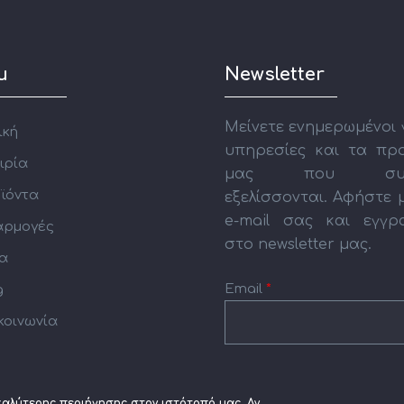
u
Newsletter
Μείνετε ενημερωμένοι γ
ική
υπηρεσίες και τα πρ
ιρία
μας που συν
ϊόντα
εξελίσσονται. Αφήστε 
e-mail σας και εγγρ
ρμογές
στο newsletter μας.
α
Email
*
g
κοινωνία
CAPTCHA
This
καλύτερης περιήγησης στον ιστότοπό μας. Αν