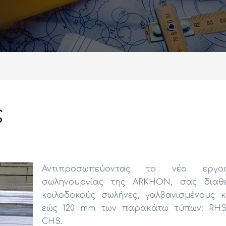
ς
Αντιπροσωπεύοντας το νέο εργοσ
σωληνουργίας της ARKHON, σας διαθ
κοιλοδοκούς σωλήνες, γαλβανισμένους κ
εώς 120 mm των παρακάτω τύπων: RHS
CHS.