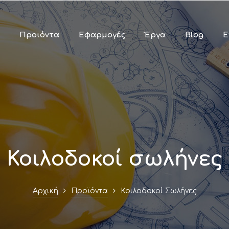
Παράκαμψη
προς το
κυρίως
Προϊόντα
Εφαρμογές
Έργα
Blog
Ε
περιεχόμενο
Κοιλοδοκοί σωλήνες
Αρχική
Προϊόντα
Κοιλοδοκοί Σωλήνες